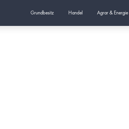
Grundbesitz
Handel
Agrar & Energie
ormen
men u. a. in den
Fahrräder, Möbel und
Mitarbeiter an 14