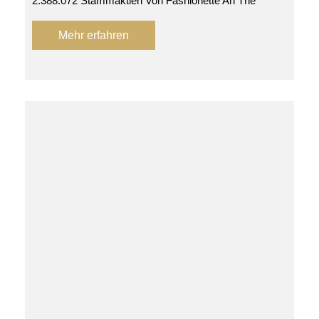
2.388.072 Stammaktien Von Fashionette An The
Mehr erfahren