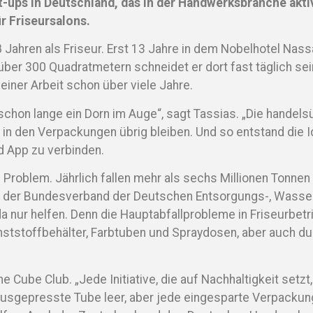
t-ups in Deutschland, das in der Handwerksbranche aktiv
r Friseursalons.
38 Jahren als Friseur. Erst 13 Jahre in dem Nobelhotel Nas
über 300 Quadratmetern schneidet er dort fast täglich s
iner Arbeit schon über viele Jahre.
schon lange ein Dorn im Auge“, sagt Tassias. „Die handel
de in den Verpackungen übrig bleiben. Und so entstand di
d App zu verbinden.
Problem. Jährlich fallen mehr als sechs Millionen Tonnen 
n der Bundesverband der Deutschen Entsorgungs-, Wasser
 nur helfen. Denn die Hauptabfallprobleme in Friseurbetr
ststoffbehälter, Farbtuben und Spraydosen, aber auch d
e Cube Club. „Jede Initiative, die auf Nachhaltigkeit setzt
g ausgepresste Tube leer, aber jede eingesparte Verpacku