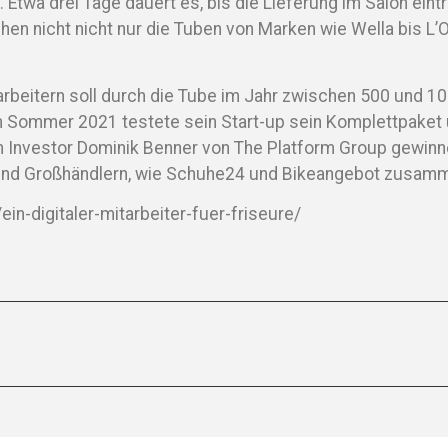
 Etwa drei Tage dauert es, bis die Lieferung im Salon eintr
schen nicht nicht nur die Tuben von Marken wie Wella bis 
tarbeitern soll durch die Tube im Jahr zwischen 500 und 1
m Sommer 2021 testete sein Start-up sein Komplettpaket ü
n Investor Dominik Benner von The Platform Group gewinne
 und Großhändlern, wie Schuhe24 und Bikeangebot zusamm
ein-digitaler-mitarbeiter-fuer-friseure/