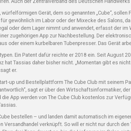
lfen. Auch der Zentralverband des Deutschen Handwerks b
, würfelförmigen Gerät, dem so genannten „Cube“, sollen
 für gewöhnlich im Labor oder der Mixecke des Salons, da 
gal oder dem Lager nimmt und anwendet, erfasst der im W
ner zugehörigen App zur Nachbestellung. Der elektronisch
aus oder einem kurbelbaren Tubenpresser. Das Gerät arbei
pen. Ein Patent dafür reichte er 2018 ein. Seit August 20
z hat Tassias daher bisher nicht. „Momentan gibt es nich
sagt er.
tart-up und Bestellplattform The Cube Club mit seinem Par
antwortlich“, sagt er über den Wirtschaftsinformatiker, der
 die App werden von The Cube Club kostenlos zur Verfügun
Tassias.
n Cube bestellen – und landen damit automatisch im eige
n Versandhandel verknüpft. So will er nicht nur durch de