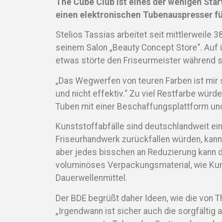
The Cube Club ist eines der wenigen Star
einen elektronischen Tubenauspresser fü
Stelios Tassias arbeitet seit mittlerweile 
seinem Salon „Beauty Concept Store“. Auf 
etwas störte den Friseurmeister während se
„Das Wegwerfen von teuren Farben ist mir 
und nicht effektiv.“ Zu viel Restfarbe wür
Tuben mit einer Beschaffungsplattform un
Kunststoffabfälle sind deutschlandweit ein 
Friseurhandwerk zurückfallen würden, kan
aber jedes bisschen an Reduzierung kann da
voluminöses Verpackungsmaterial, wie Kun
Dauerwellenmittel.
Der BDE begrüßt daher Ideen, wie die von Th
„Irgendwann ist sicher auch die sorgfälti